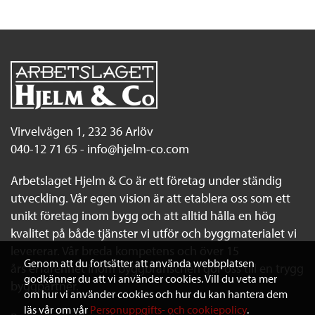
Virvelvägen 1, 232 36 Arlöv
040-12 71 65 -
info@hjelm-co.com
Arbetslaget Hjelm & Co är ett företag under ständig
utveckling. Vår egen vision är att etablera oss som ett
unikt företag inom bygg och att alltid hålla en hög
kvalitet på både tjänster vi utför och byggmaterialet vi
levererar. Vår breda kompetens och över 15
Genom att du fortsätter att använda webbplatsen
års erfarenhet inom byggbranschen gör oss till en trygg
godkänner du att vi använder cookies. Vill du veta mer
byggpartner.
om hur vi använder cookies och hur du kan hantera dem
läs vår om vår
Personuppgifts- och cookiepolicy
.