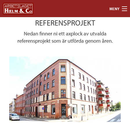
Hoppa till huvudinnehåll
MENY
REFERENSPROJEKT
ENTREPRENAD
Nedan finner ni ett axplock av utvalda
SERVICE
referensprojekt som är utförda genom åren.
OM OSS
REFERENSER
KONTAKT