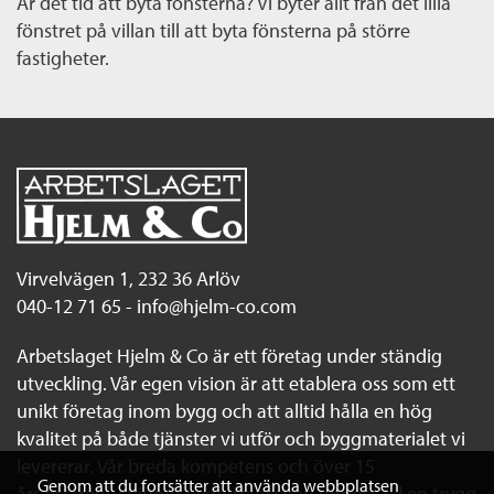
Är det tid att byta fönsterna? Vi byter allt från det lilla
fönstret på villan till att byta fönsterna på större
fastigheter.
Virvelvägen 1, 232 36 Arlöv
040-12 71 65 -
info@hjelm-co.com
Arbetslaget Hjelm & Co är ett företag under ständig
utveckling. Vår egen vision är att etablera oss som ett
unikt företag inom bygg och att alltid hålla en hög
kvalitet på både tjänster vi utför och byggmaterialet vi
levererar. Vår breda kompetens och över 15
Genom att du fortsätter att använda webbplatsen
års erfarenhet inom byggbranschen gör oss till en trygg