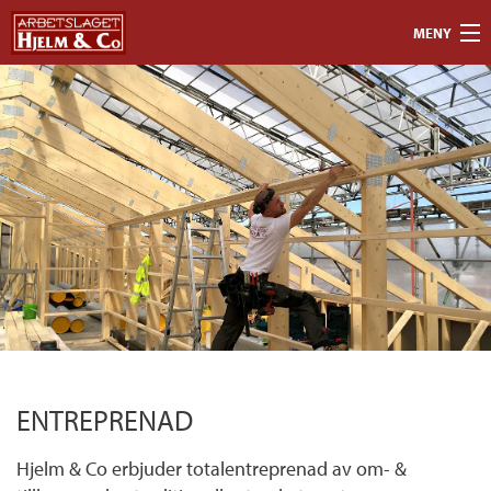
Hoppa till huvudinnehåll
MENY
ENTREPRENAD
SERVICE
OM OSS
REFERENSER
KONTAKT
ENTREPRENAD
Hjelm & Co erbjuder totalentreprenad av om- &