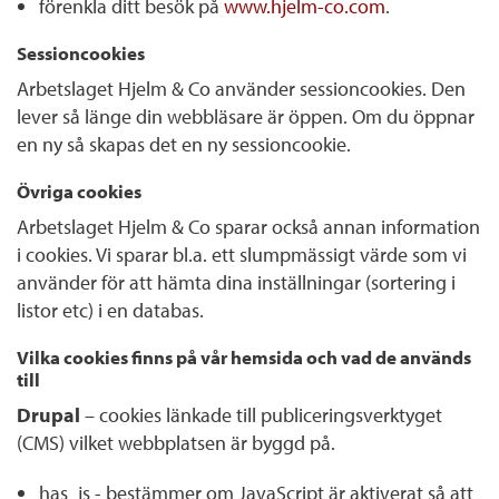
förenkla ditt besök på
www.hjelm-co.com
.
Sessioncookies
Arbetslaget Hjelm & Co använder sessioncookies. Den
lever så länge din webbläsare är öppen. Om du öppnar
en ny så skapas det en ny sessioncookie.
Övriga cookies
Arbetslaget Hjelm & Co sparar också annan information
i cookies. Vi sparar bl.a. ett slumpmässigt värde som vi
använder för att hämta dina inställningar (sortering i
listor etc) i en databas.
Vilka cookies finns på vår hemsida och vad de används
till
Drupal
– cookies länkade till publiceringsverktyget
(CMS) vilket webbplatsen är byggd på.
has_js - bestämmer om JavaScript är aktiverat så att