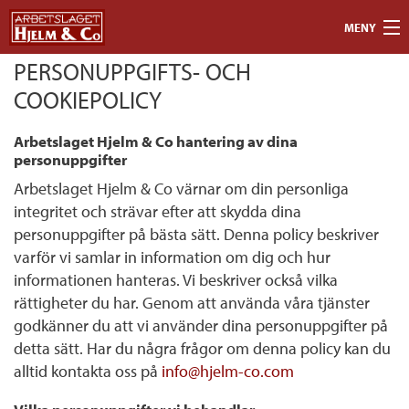
Hoppa till huvudinnehåll
MENY
PERSONUPPGIFTS- OCH
ENTREPRENAD
COOKIEPOLICY
SERVICE
Arbetslaget Hjelm & Co hantering av dina
OM OSS
personuppgifter
Arbetslaget Hjelm & Co värnar om din personliga
REFERENSER
integritet och strävar efter att skydda dina
personuppgifter på bästa sätt. Denna policy beskriver
KONTAKT
varför vi samlar in information om dig och hur
informationen hanteras. Vi beskriver också vilka
rättigheter du har. Genom att använda våra tjänster
godkänner du att vi använder dina personuppgifter på
detta sätt. Har du några frågor om denna policy kan du
alltid kontakta oss på
info@hjelm-co.com