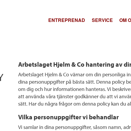
ENTREPRENAD
SERVICE
OM 
OM H
KAT
MILJ
Arbetslaget Hjelm & Co hantering av d
ARB
Y
Arbetslaget Hjelm & Co värnar om din personliga inte
AKT
dina personuppgifter på bästa sätt. Denna policy be
om dig och hur informationen hanteras. Vi beskriver 
att använda våra tjänster godkänner du att vi anv
sätt. Har du några frågor om denna policy kan du al
Vilka personuppgifter vi behandlar
Vi samlar in dina personuppgifter, såsom namn, a