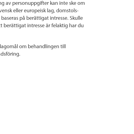
ring av personuppgifter kan inte ske om
 svensk eller europeisk lag, domstols-
aseras på berättigat intresse. Skulle
tt berättigat intresse är felaktig har du
 klagomål om behandlingen till
sföring.