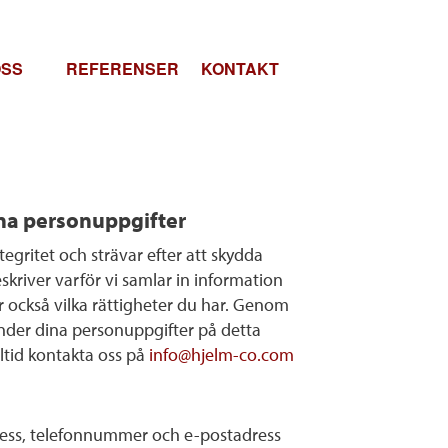
OSS
REFERENSER
KONTAKT
JELM & CO
ALOG
ÖPOLICY
ina personuppgifter
ETA HOS OSS
gritet och strävar efter att skydda
UELLT
skriver varför vi samlar in information
också vilka rättigheter du har. Genom
änder dina personuppgifter på detta
ltid kontakta oss på
info@hjelm-co.com
dress, telefonnummer och e-postadress