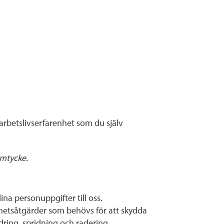
arbetslivserfarenhet som du själv
amtycke.
ina personuppgifter till oss.
hetsåtgärder som behövs för att skydda
ndring, spridning och radering.