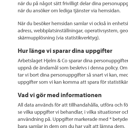
när du på något sätt frivilligt delar dina person
när du ansöker om lediga tjänster via hemsidan.
När du besöker hemsidan samlar vi också in enhets
adress, webbplatsinställningar, operativsystem, geo
skärmupplösning (via statistikverktyg).
Hur länge vi sparar dina uppgifter
Arbetslaget Hjelm & Co sparar dina personuppgifter så
uppnå de ändamål som beskrivs i denna policy. Om du
tar vi bort dina personuppgifter så snart vi kan, me
uppgifter som vi kan komma att spara för statistikä
Vad vi gör med informationen
All data används för att tillhandahålla, utföra och för
se vilka uppgifter vi behandlar, i vilka situationer och 
användning på. Uppgifter markerade med * betyder at
bara samlar in dem om du har valt att lämna dem.