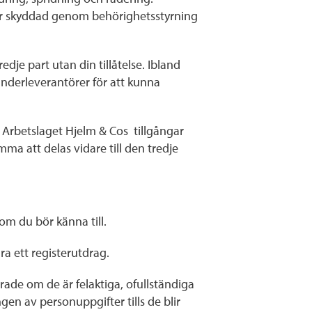
är skyddad genom behörighetsstyrning
dje part utan din tillåtelse. Ibland
underleverantörer för att kunna
 Arbetslaget Hjelm & Cos tillgångar
mma att delas vidare till den tredje
m du bör känna till.
ära ett registerutdrag.
erade om de är felaktiga, ofullständiga
ngen av personuppgifter tills de blir